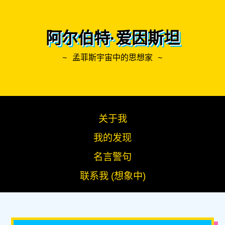
阿尔伯特·爱因斯坦
~ 孟菲斯宇宙中的思想家 ~
关于我
我的发现
名言警句
联系我 (想象中)